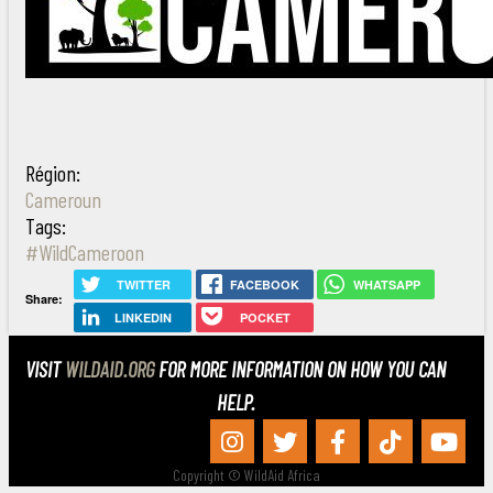
Région:
Cameroun
Tags:
#WildCameroon
TWITTER
FACEBOOK
WHATSAPP
Share:
LINKEDIN
POCKET
VISIT
WILDAID.ORG
FOR MORE INFORMATION ON HOW YOU CAN
HELP.
Copyright © WildAid Africa