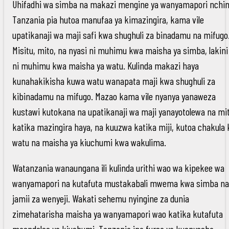
Uhifadhi wa simba na makazi mengine ya wanyamapori nchin
Tanzania pia hutoa manufaa ya kimazingira, kama vile
upatikanaji wa maji safi kwa shughuli za binadamu na mifugo
Misitu, mito, na nyasi ni muhimu kwa maisha ya simba, lakini
ni muhimu kwa maisha ya watu. Kulinda makazi haya
kunahakikisha kuwa watu wanapata maji kwa shughuli za
kibinadamu na mifugo. Mazao kama vile nyanya yanaweza
kustawi kutokana na upatikanaji wa maji yanayotolewa na mi
katika mazingira haya, na kuuzwa katika miji, kutoa chakula
watu na maisha ya kiuchumi kwa wakulima.
Watanzania wanaungana ili kulinda urithi wao wa kipekee wa
wanyamapori na kutafuta mustakabali mwema kwa simba na
jamii za wenyeji. Wakati sehemu nyingine za dunia
zimehatarisha maisha ya wanyamapori wao katika kutafuta
maendeleo ya kiuchumi, Tanzania ina fursa ya kuonyesha