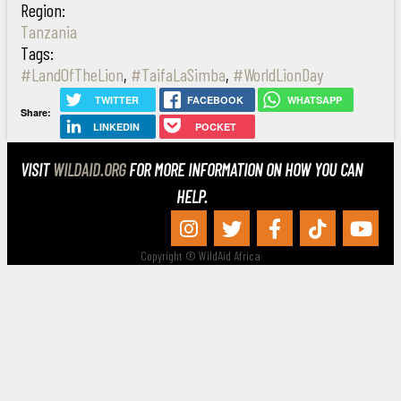
Region:
Tanzania
Tags:
#LandOfTheLion
,
#TaifaLaSimba
,
#WorldLionDay
TWITTER
FACEBOOK
WHATSAPP
Share:
LINKEDIN
POCKET
VISIT
WILDAID.ORG
FOR MORE INFORMATION ON HOW YOU CAN
HELP.
Copyright © WildAid Africa