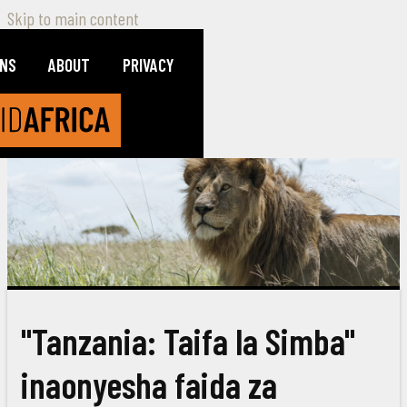
Skip to main content
ONS
ABOUT
PRIVACY
"Tanzania: Taifa la Simba"
inaonyesha faida za