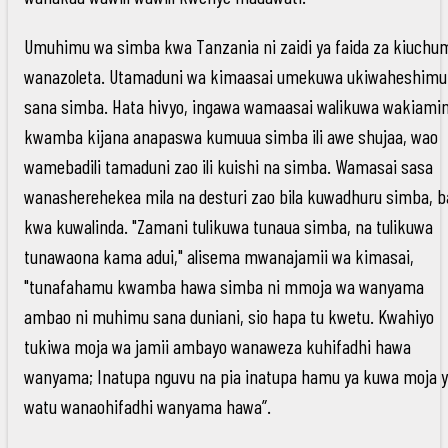
Umuhimu wa simba kwa Tanzania ni zaidi ya faida za kiuchu
wanazoleta. Utamaduni wa kimaasai umekuwa ukiwaheshimu
sana simba. Hata hivyo, ingawa wamaasai walikuwa wakiamin
kwamba kijana anapaswa kumuua simba ili awe shujaa, wao
wamebadili tamaduni zao ili kuishi na simba. Wamasai sasa
wanasherehekea mila na desturi zao bila kuwadhuru simba, ba
kwa kuwalinda. "Zamani tulikuwa tunaua simba, na tulikuwa
tunawaona kama adui," alisema mwanajamii wa kimasai,
"tunafahamu kwamba hawa simba ni mmoja wa wanyama
ambao ni muhimu sana duniani, sio hapa tu kwetu. Kwahiyo
tukiwa moja wa jamii ambayo wanaweza kuhifadhi hawa
wanyama; Inatupa nguvu na pia inatupa hamu ya kuwa moja 
watu wanaohifadhi wanyama hawa”.