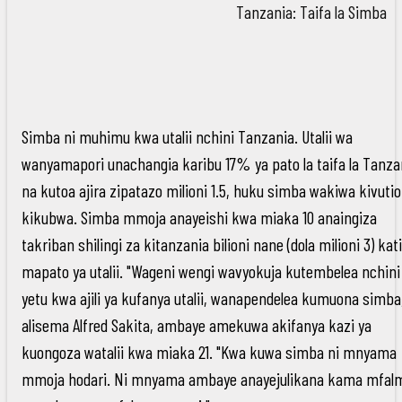
Tanzania: Taifa la Simba
Simba ni muhimu kwa utalii nchini Tanzania. Utalii wa
wanyamapori unachangia karibu 17% ya pato la taifa la Tanza
na kutoa ajira zipatazo milioni 1.5, huku simba wakiwa kivutio
kikubwa. Simba mmoja anayeishi kwa miaka 10 anaingiza
takriban shilingi za kitanzania bilioni nane (dola milioni 3) kat
mapato ya utalii. "Wageni wengi wavyokuja kutembelea nchini
yetu kwa ajili ya kufanya utalii, wanapendelea kumuona simba
alisema Alfred Sakita, ambaye amekuwa akifanya kazi ya
kuongoza watalii kwa miaka 21. "Kwa kuwa simba ni mnyama
mmoja hodari. Ni mnyama ambaye anayejulikana kama mfal