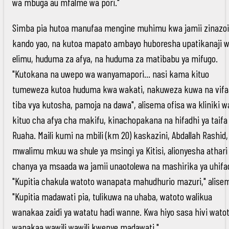
wa mbuga au mfalme wa pori."
Simba pia hutoa manufaa mengine muhimu kwa jamii zinazoi
kando yao, na kutoa mapato ambayo huboresha upatikanaji 
elimu, huduma za afya, na huduma za matibabu ya mifugo.
"Kutokana na uwepo wa wanyamapori… nasi kama kituo
tumeweza kutoa huduma kwa wakati, nakuweza kuwa na vifa
tiba vya kutosha, pamoja na dawa", alisema ofisa wa kliniki w
kituo cha afya cha makifu, kinachopakana na hifadhi ya taifa
Ruaha. Maili kumi na mbili (km 20) kaskazini, Abdallah Rashid,
mwalimu mkuu wa shule ya msingi ya Kitisi, alionyesha athari
chanya ya msaada wa jamii unaotolewa na mashirika ya uhifa
"Kupitia chakula watoto wanapata mahudhurio mazuri," alise
"Kupitia madawati pia, tulikuwa na uhaba, watoto walikua
wanakaa zaidi ya watatu hadi wanne. Kwa hiyo sasa hivi wato
wanakaa wawili wawili kwenye madawati."