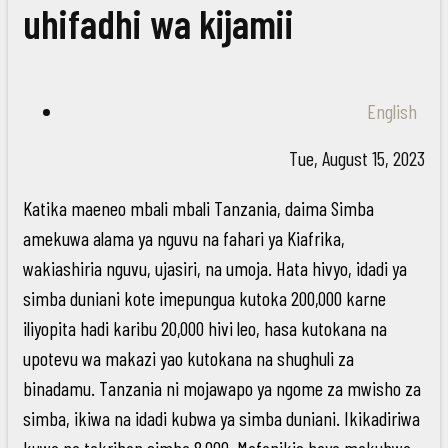
uhifadhi wa kijamii
English
Tue, August 15, 2023
Katika maeneo mbali mbali Tanzania, daima Simba
amekuwa alama ya nguvu na fahari ya Kiafrika,
wakiashiria nguvu, ujasiri, na umoja. Hata hivyo, idadi ya
simba duniani kote imepungua kutoka 200,000 karne
iliyopita hadi karibu 20,000 hivi leo, hasa kutokana na
upotevu wa makazi yao kutokana na shughuli za
binadamu. Tanzania ni mojawapo ya ngome za mwisho za
simba, ikiwa na idadi kubwa ya simba duniani. Ikikadiriwa
kuwa na takriban simba 8,000. Mafanikio haya makubwa